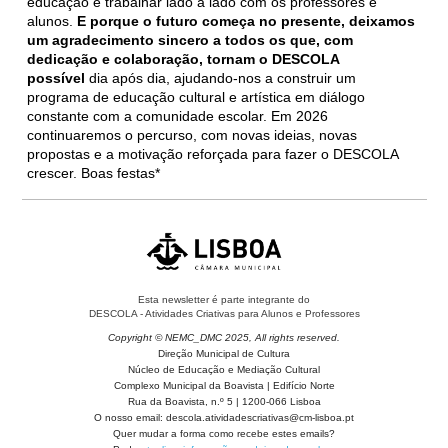
educação e trabalhar lado a lado com os professores e
alunos.
E porque o futuro começa no presente,
deixamos
um agradecimento sincero a todos os que, com
dedicação e colaboração, tornam o DESCOLA
possível
dia após dia, ajudando-nos a construir um
programa de educação cultural e artística em diálogo
constante com a comunidade escolar. Em 2026
continuaremos o percurso, com novas ideias, novas
propostas e a motivação reforçada para fazer o DESCOLA
crescer. Boas festas*
Esta newsletter é parte integrante do
DESCOLA - Atividades Criativas para Alunos e Professores
Copyright © NEMC_DMC 2025, All rights reserved.
Direção Municipal de Cultura
Núcleo de Educação e Mediação Cultural
Complexo Municipal da Boavista | Edifício Norte
Rua da Boavista, n.º 5 | 1200-066 Lisboa
O nosso email: descola.atividadescriativas@cm-lisboa.pt
Quer mudar a forma como recebe estes emails?