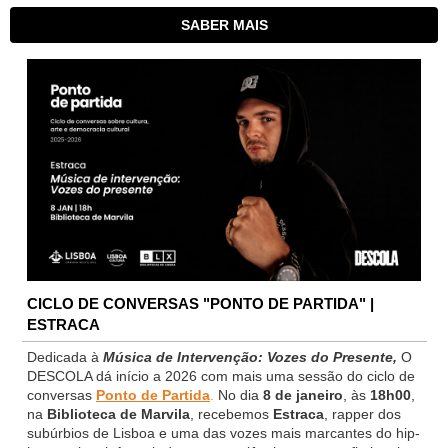
SABER MAIS
CICLO DE CONVERSAS "PONTO DE PARTIDA" |
ESTRACA
Dedicada à
Música de Intervenção: Vozes do Presente,
O
DESCOLA dá início a 2026 com mais uma sessão do ciclo de
conversas
Ponto de Partida
.
No dia
8 de janeiro
, às
18h00
,
na
Biblioteca de Marvila
, recebemos
Estraca
, rapper dos
subúrbios de Lisboa e uma das vozes mais marcantes do hip-